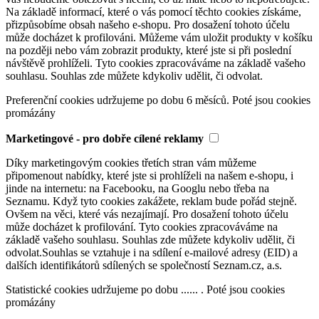
Na základě informací, které o vás pomocí těchto cookies získáme,
přizpůsobíme obsah našeho e-shopu. Pro dosažení tohoto účelu
může docházet k profilováni. Můžeme vám uložit produkty v košíku
na později nebo vám zobrazit produkty, které jste si při poslední
návštěvě prohlíželi. Tyto cookies zpracováváme na základě vašeho
souhlasu. Souhlas zde můžete kdykoliv udělit, či odvolat.
Preferenční cookies udržujeme po dobu 6 měsíců. Poté jsou cookies
promázány
Marketingové - pro dobře cílené reklamy
Díky marketingovým cookies třetích stran vám můžeme
připomenout nabídky, které jste si prohlíželi na našem e-shopu, i
jinde na internetu: na Facebooku, na Googlu nebo třeba na
Seznamu. Když tyto cookies zakážete, reklam bude pořád stejně.
Ovšem na věci, které vás nezajímají. Pro dosažení tohoto účelu
může docházet k profilování. Tyto cookies zpracováváme na
základě vašeho souhlasu. Souhlas zde můžete kdykoliv udělit, či
odvolat.Souhlas se vztahuje i na sdílení e-mailové adresy (EID) a
dalších identifikátorů sdílených se společností Seznam.cz, a.s.
Statistické cookies udržujeme po dobu ...... . Poté jsou cookies
promázány