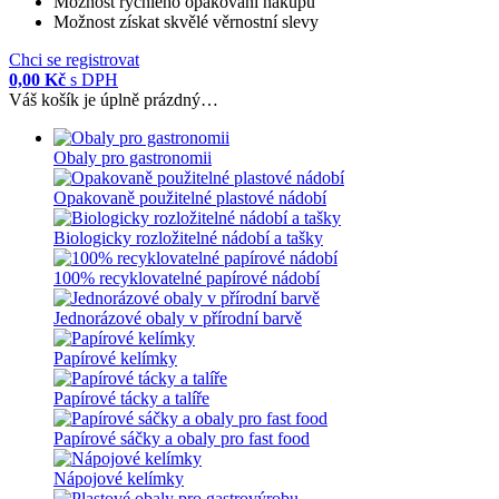
Možnost rychlého opakování nákupu
Možnost získat skvělé věrnostní slevy
Chci se registrovat
0,00 Kč
s DPH
Váš košík je úplně prázdný…
Obaly pro gastronomii
Opakovaně použitelné plastové nádobí
Biologicky rozložitelné nádobí a tašky
100% recyklovatelné papírové nádobí
Jednorázové obaly v přírodní barvě
Papírové kelímky
Papírové tácky a talíře
Papírové sáčky a obaly pro fast food
Nápojové kelímky