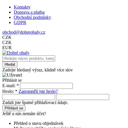
Kontakty
Doprava a platba
Obchodní podmínky
GDPR
obchod@dobreobaly.cz
CZK
CZK
EUR
Zadejte hledaný výraz, klidně více slov
Přihlásit se
E-mail:
*
Heslo:
*
Zapomněli jste heslo?
Zadali jste špatné přihlašovací údaje.
Ještě u nás nemáte účet?
Přehled o stavu objednávek