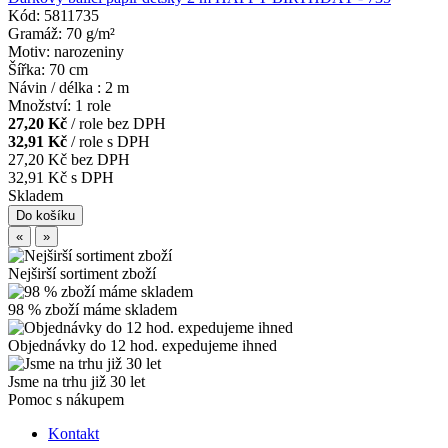
Kód: 5811735
Gramáž: 70 g/m²
Motiv: narozeniny
Šířka: 70 cm
Návin / délka : 2 m
Množství: 1 role
27,20 Kč
/ role bez DPH
32,91 Kč
/ role s DPH
27,20 Kč
bez DPH
32,91 Kč
s DPH
Skladem
«
»
Nejširší sortiment zboží
98 % zboží máme skladem
Objednávky do 12 hod. expedujeme ihned
Jsme na trhu již 30 let
Pomoc s nákupem
Kontakt