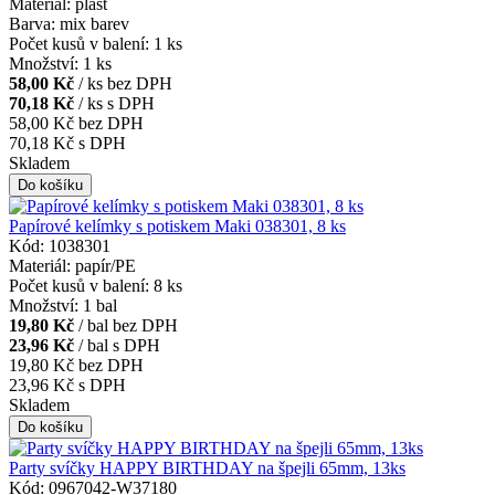
Materiál: plast
Barva: mix barev
Počet kusů v balení: 1 ks
Množství: 1 ks
58,00 Kč
/ ks bez DPH
70,18 Kč
/ ks s DPH
58,00 Kč
bez DPH
70,18 Kč
s DPH
Skladem
Papírové kelímky s potiskem Maki 038301, 8 ks
Kód: 1038301
Materiál: papír/PE
Počet kusů v balení: 8 ks
Množství: 1 bal
19,80 Kč
/ bal bez DPH
23,96 Kč
/ bal s DPH
19,80 Kč
bez DPH
23,96 Kč
s DPH
Skladem
Party svíčky HAPPY BIRTHDAY na špejli 65mm, 13ks
Kód: 0967042-W37180