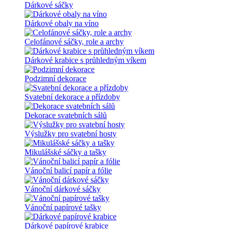
Dárkové sáčky
Dárkové obaly na víno
Celofánové sáčky, role a archy
Dárkové krabice s průhledným víkem
Podzimní dekorace
Svatební dekorace a přízdoby
Dekorace svatebních sálů
Výslužky pro svatební hosty
Mikulášské sáčky a tašky
Vánoční balicí papír a fólie
Vánoční dárkové sáčky
Vánoční papírové tašky
Dárkové papírové krabice