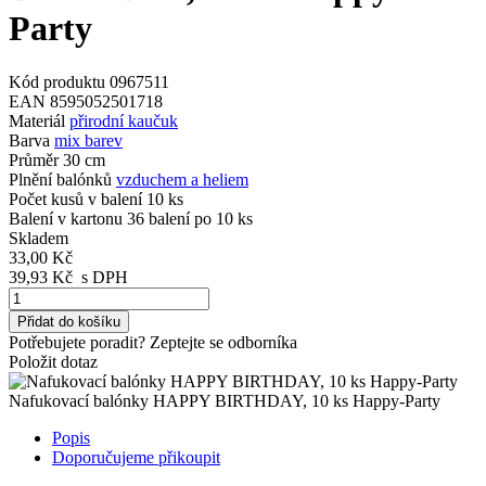
Party
Kód produktu
0967511
EAN
8595052501718
Materiál
přirodní kaučuk
Barva
mix barev
Průměr
30 cm
Plnění balónků
vzduchem a heliem
Počet kusů v balení
10 ks
Balení v kartonu
36 balení po 10 ks
Skladem
33,00 Kč
39,93 Kč
s DPH
Přidat do košíku
Potřebujete poradit?
Zeptejte se odborníka
Položit dotaz
Nafukovací balónky HAPPY BIRTHDAY, 10 ks Happy-Party
Popis
Doporučujeme přikoupit