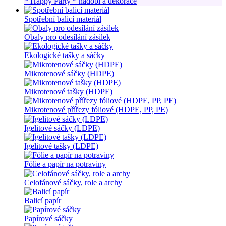
* Happy Party * nádobí a dekorace
Spotřební balicí materiál
Obaly pro odesílání zásilek
Ekologické tašky a sáčky
Mikrotenové sáčky (HDPE)
Mikrotenové tašky (HDPE)
Mikrotenové přířezy fóliové (HDPE, PP, PE)
Igelitové sáčky (LDPE)
Igelitové tašky (LDPE)
Fólie a papír na potraviny
Celofánové sáčky, role a archy
Balicí papír
Papírové sáčky