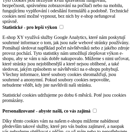
Tyto cookies jsou nezbytné kvůli správnému fungování,
bezpečnosti, správnému zobrazování na počítači nebo na mobilu,
fungujícímu vyplňování i odesílání formulářů a podobně. Technické
cookies není možné vypnout, bez nich by e-shop nefungoval
správně.
Statistické - pro lepší výkon
E-shop XY využívá služby Google Analytics, které nám poskytují
souhrnné informace o tom, jak jsou naše webové stránky používány.
Pomáhají sledovat například počet návštěvníků nebo z jakého zdroje
provoz pochází. Tyto statistiky nám umožňují zlepšovat výkon e-
shopu, aby se vám u nás dobře nakupovalo. Můžeme s nimi určovat,
které stránky jsou nejoblíbenější a které nejsou oblíbené, a také
sledovat, jakým způsobem se návštěvníci na e-shopu pohybují.
Všechny informace, které soubory cookies shromažďují, jsou
souhrnné a anonymní. Pokud soubory cookies nepovolíte,
nebudeme vědět, kdy jste navštívili naši stránku.
Statistické cookies udržujeme po dobu 6 měsíců. Poté jsou cookies
promázány.
Personalizované - abyste našli, co vás zajímá
Díky těmto cookies vám na našem e-shopu můžeme nabídnout
především takové služby, které pro vás budou zajímavé, a naopak
vás nebudeme obtěžovat s něčím, co už máte nebo to nepotřebujete.