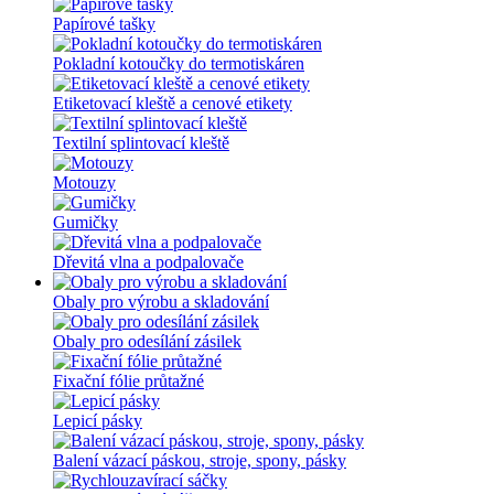
Papírové tašky
Pokladní kotoučky do termotiskáren
Etiketovací kleště a cenové etikety
Textilní splintovací kleště
Motouzy
Gumičky
Dřevitá vlna a podpalovače
Obaly pro výrobu a skladování
Obaly pro odesílání zásilek
Fixační fólie průtažné
Lepicí pásky
Balení vázací páskou, stroje, spony, pásky