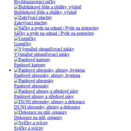
Rychlouzavírací sáčky
Bublinkové fólie a obálky, výplně
Zakrývací plachty
Sáčky a pytle na odpad / Pytle na potraviny
Gumičky
Výstražné ohraničovací pásky
Papírové kartony
Papírové ubrousky, ubrusy, hygiena
Papírové ubrousky
Papírové ubrusy a středové pásy
DUNI ubrousky, ubrusy a dekorace
Dekorace na stůl, organzy
Svíčky a svícny