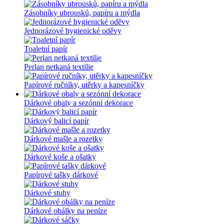
Zásobníky ubrousků, papíru a mýdla
Jednorázové hygienické oděvy
Toaletní papír
Perlan netkaná textilie
Papírové ručníky, utěrky a kapesníčky
Dárkové obaly a sezónní dekorace
Dárkový balicí papír
Dárkové mašle a rozetky
Dárkové koše a ošatky
Papírové tašky dárkové
Dárkové stuhy
Dárkové obálky na peníze