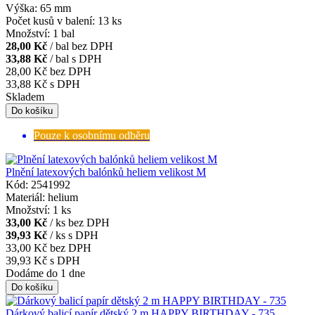
Výška: 65 mm
Počet kusů v balení: 13 ks
Množství: 1 bal
28,00 Kč
/ bal bez DPH
33,88 Kč
/ bal s DPH
28,00 Kč
bez DPH
33,88 Kč
s DPH
Skladem
Pouze k osobnímu odběru
Plnění latexových balónků heliem velikost M
Kód: 2541992
Materiál: helium
Množství: 1 ks
33,00 Kč
/ ks bez DPH
39,93 Kč
/ ks s DPH
33,00 Kč
bez DPH
39,93 Kč
s DPH
Dodáme do 1 dne
Dárkový balicí papír dětský 2 m HAPPY BIRTHDAY - 735