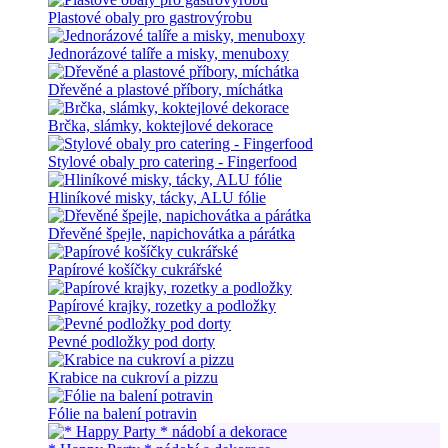
Plastové obaly pro gastrovýrobu
Jednorázové talíře a misky, menuboxy
Dřevěné a plastové příbory, míchátka
Brčka, slámky, koktejlové dekorace
Stylové obaly pro catering - Fingerfood
Hliníkové misky, tácky, ALU fólie
Dřevěné špejle, napichovátka a párátka
Papírové košíčky cukrářské
Papírové krajky, rozetky a podložky
Pevné podložky pod dorty
Krabice na cukroví a pizzu
Fólie na balení potravin