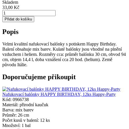
Skladem
33,00 Kč
Přidat do košíku
Popis
Velmi kvalitní nafukovací balónky s potiskem Happy Birthday.
Balení obsahuje mix barev. Kulaté balónky jsou vhodné na plnění
vzduchem i heliem. Rozměry cca: průměr balónku 30 cm, obvod 94
cm, objem 14,4 l, doba vznášení cca 20 hod. (helium). Země
původu Itálie.
Doporučujeme přikoupit
Nafukovací balónky HAPPY BIRTHDAY, 12ks Happy-Party
Kód: 0966738
Materiál: přirodní kaučuk
Barva: mix barev
Průměr: 26 cm
Počet kusů v balení: 12 ks
Množství: 1 bal